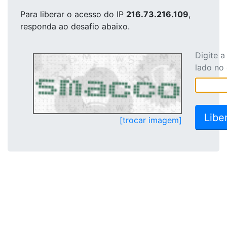
Para liberar o acesso
do IP
216.73.216.109
,
responda ao desafio abaixo.
Digite 
lado no
[trocar imagem]