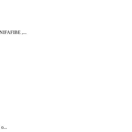
NIFAFIBE ,...
o...