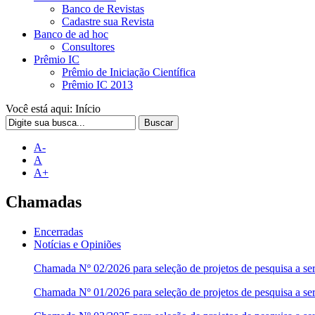
Banco de Revistas
Cadastre sua Revista
Banco de ad hoc
Consultores
Prêmio IC
Prêmio de Iniciação Científica
Prêmio IC 2013
Você está aqui:
Início
Buscar
A-
A
A+
Chamadas
Encerradas
Notícias e Opiniões
Chamada Nº 02/2026 para seleção de projetos de pesquisa a ser
Chamada Nº 01/2026 para seleção de projetos de pesquisa a se