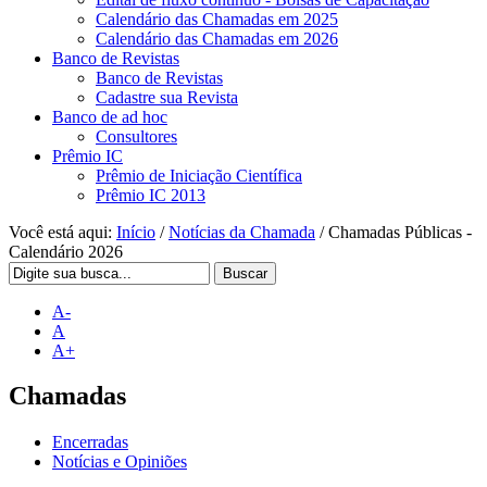
Calendário das Chamadas em 2025
Calendário das Chamadas em 2026
Banco de Revistas
Banco de Revistas
Cadastre sua Revista
Banco de ad hoc
Consultores
Prêmio IC
Prêmio de Iniciação Científica
Prêmio IC 2013
Você está aqui:
Início
/
Notícias da Chamada
/
Chamadas Públicas -
Calendário 2026
Buscar
A-
A
A+
Chamadas
Encerradas
Notícias e Opiniões